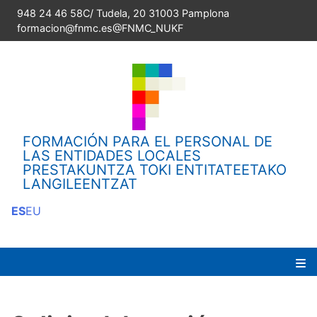
Skip
948 24 46 58
C/ Tudela, 20 31003 Pamplona
to
formacion@fnmc.es
@FNMC_NUKF
content
FORMACIÓN PARA EL PERSONAL DE
LAS ENTIDADES LOCALES
PRESTAKUNTZA TOKI ENTITATEETAKO
LANGILEENTZAT
ES
EU
Pr