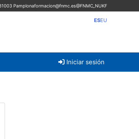
 31003 Pamplona
formacion@fnmc.es
@FNMC_NUKF
ES
EU
Iniciar sesión