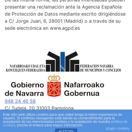
presentar una reclamación ante la Agencia Española
de Protección de Datos mediante escrito dirigiéndose
a C/ Jorge Juan, 6, 28001 (Madrid) o a través de su
sede electrónica en www.agpd.es
948 24 46 58
C/ Tudela, 20 31003 Pamplona
formacion@fnmc.es
Este sitio web utiliza cookies para que usted tenga la mejor experiencia de
usuario. Si continúa navegando está dando su consentimiento para la
aceptación de las mencionadas cookies y la aceptación de nuestra
política de
cookies
, pinche el enlace para mayor información.
Aviso legal
Aviso de privacidad
Política de cookies
plugin cookies
ACEPTAR