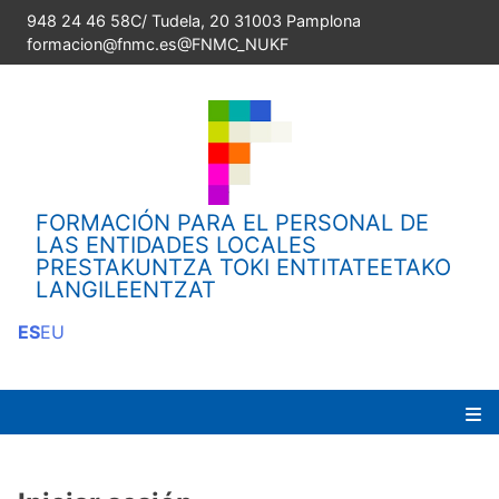
Skip
948 24 46 58
C/ Tudela, 20 31003 Pamplona
to
formacion@fnmc.es
@FNMC_NUKF
content
FORMACIÓN PARA EL PERSONAL DE
LAS ENTIDADES LOCALES
PRESTAKUNTZA TOKI ENTITATEETAKO
LANGILEENTZAT
ES
EU
Pr