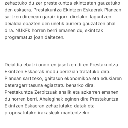
zehaztuko du zer prestakuntza ekintzatan gauzatuko
den eskaera. Prestakuntza Ekintzen Eskaerak Planean
sartzen direnean garaiz igorri direlako, laguntzen
deialdia ebazten den unetik aurrera gauzatzen ahal
dira. NUKFk horren berri emanen du, ekintzak
programatuz joan daitezen.
Deialdia ebatzi ondoren jasotzen diren Prestakuntza
Ekintzen Eskaerak modu berezian tratatuko dira.
Planean sartzeko, gaitasun ekonomikoa eta edukiaren
bateragarritasuna egiaztatu beharko dira.
Prestakuntza Zerbitzuak ahalik eta azkarren emanen
du horren berri. Ahaleginak eginen dira Prestakuntza
Ekintzen Eskaeran zehaztutako datak eta
proposatutako irakasleak mantentzeko.