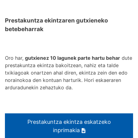
Prestakuntza ekintzaren gutxieneko
betebeharrak
Oro har,
gutxienez 10 lagunek parte hartu behar
dute
prestakuntza ekintza bakoitzean, nahiz eta talde
txikiagoak onartzen ahal diren, ekintza zein den edo
norainokoa den kontuan harturik. Hori eskaeraren
arduradunekin zehaztuko da.
Prestakuntza ekintza eskatzeko
inprimakia