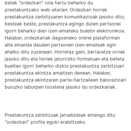
batek “ordezkari” rola hartu beharko du
prestakuntzako web-atarian. Ordezkari horrek
prestakuntza zerbitzuaren komunikazioak jasoko ditu;
besteak beste, prestakuntza egingo duten pertsonei
igorri beharko dien izen-emateko buletin elektronikoa.
Halaber, ordezkariak dagoeneko online plataforman
alta emanda dauden pertsonen izen-emateak egin
ahalko ditu zuzenean. Horretaz gain, bertaratze orriak
jasoko ditu eta horiek jatorrizko formatuan eta beteta
bueltan igorri beharko dizkio prestakuntza zerbitzuari
prestakuntza ekintza amaitzen denean. Halaber,
prestakuntza ekintzaren parte-hartzaileen balorazioari
buruzko laburpen txostena jasoko du ordezkariak.
Prestakuntza zerbitzuak jarraibideak emango ditu
“ordezkari” profila egoki erabiltzeko.