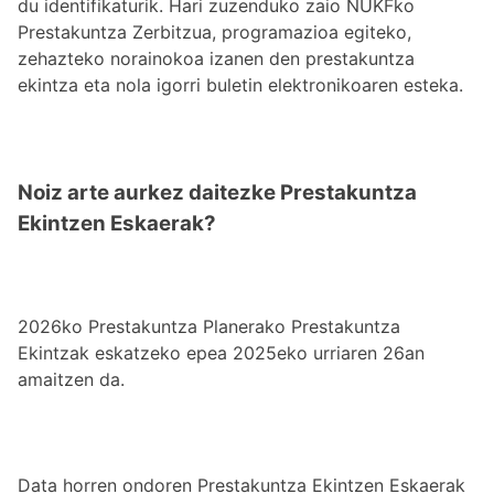
du identifikaturik. Hari zuzenduko zaio NUKFko
Prestakuntza Zerbitzua, programazioa egiteko,
zehazteko norainokoa izanen den prestakuntza
ekintza eta nola igorri buletin elektronikoaren esteka.
Noiz arte aurkez daitezke Prestakuntza
Ekintzen Eskaerak?
2026ko Prestakuntza Planerako Prestakuntza
Ekintzak eskatzeko epea 2025eko urriaren 26an
amaitzen da.
Data horren ondoren Prestakuntza Ekintzen Eskaerak