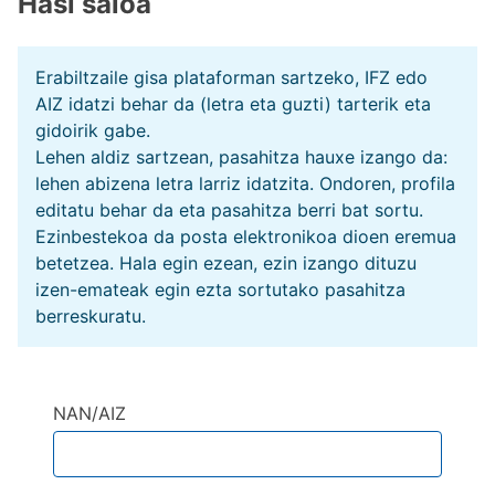
Hasi saioa
Erabiltzaile gisa plataforman sartzeko, IFZ edo
AIZ idatzi behar da (letra eta guzti) tarterik eta
gidoirik gabe.
Lehen aldiz sartzean, pasahitza hauxe izango da:
lehen abizena letra larriz idatzita. Ondoren, profila
editatu behar da eta pasahitza berri bat sortu.
Ezinbestekoa da posta elektronikoa dioen eremua
betetzea. Hala egin ezean, ezin izango dituzu
izen-emateak egin ezta sortutako pasahitza
berreskuratu.
NAN/AIZ