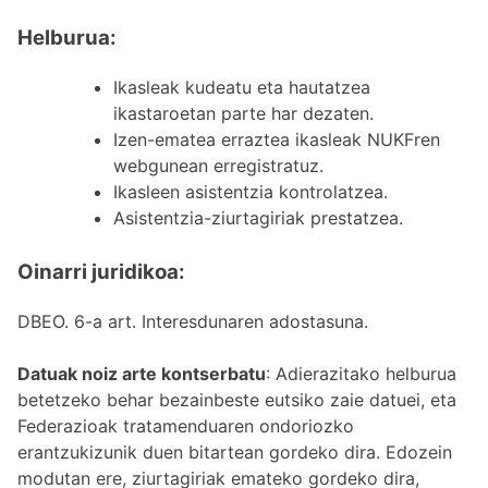
Helburua:
Ikasleak kudeatu eta hautatzea
ikastaroetan parte har dezaten.
Izen-ematea erraztea ikasleak NUKFren
webgunean erregistratuz.
Ikasleen asistentzia kontrolatzea.
Asistentzia-ziurtagiriak prestatzea.
Oinarri juridikoa:
DBEO. 6-a art. Interesdunaren adostasuna.
Datuak noiz arte kontserbatu
: Adierazitako helburua
betetzeko behar bezainbeste eutsiko zaie datuei, eta
Federazioak tratamenduaren ondoriozko
erantzukizunik duen bitartean gordeko dira. Edozein
modutan ere, ziurtagiriak emateko gordeko dira,