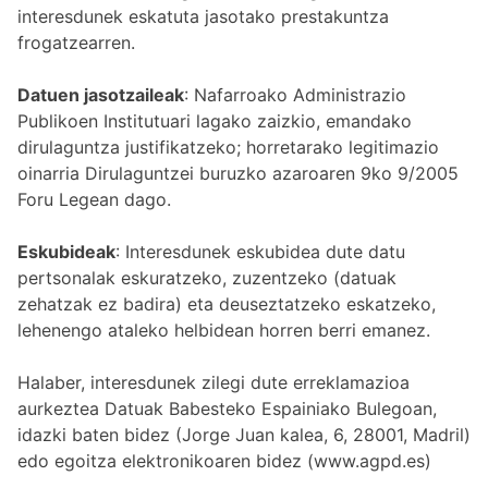
interesdunek eskatuta jasotako prestakuntza
frogatzearren.
Datuen jasotzaileak
: Nafarroako Administrazio
Publikoen Institutuari lagako zaizkio, emandako
dirulaguntza justifikatzeko; horretarako legitimazio
oinarria Dirulaguntzei buruzko azaroaren 9ko 9/2005
Foru Legean dago.
Eskubideak
: Interesdunek eskubidea dute datu
pertsonalak eskuratzeko, zuzentzeko (datuak
zehatzak ez badira) eta deuseztatzeko eskatzeko,
lehenengo ataleko helbidean horren berri emanez.
Halaber, interesdunek zilegi dute erreklamazioa
aurkeztea Datuak Babesteko Espainiako Bulegoan,
idazki baten bidez (Jorge Juan kalea, 6, 28001, Madril)
edo egoitza elektronikoaren bidez (www.agpd.es)