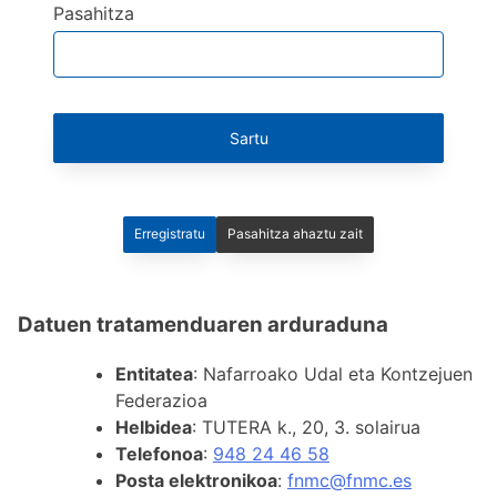
Pasahitza
Sartu
Erregistratu
Pasahitza ahaztu zait
Datuen tratamenduaren arduraduna
Entitatea
: Nafarroako Udal eta Kontzejuen
Federazioa
Helbidea
: TUTERA k., 20, 3. solairua
Telefonoa
:
948 24 46 58
Posta elektronikoa
:
fnmc@fnmc.es