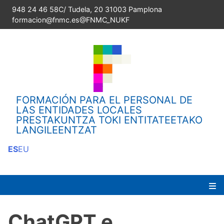
Skip
948 24 46 58
C/ Tudela, 20 31003 Pamplona
to
formacion@fnmc.es
@FNMC_NUKF
content
FORMACIÓN PARA EL PERSONAL DE
LAS ENTIDADES LOCALES
PRESTAKUNTZA TOKI ENTITATEETAKO
LANGILEENTZAT
ES
EU
Pr
ChatGPT e