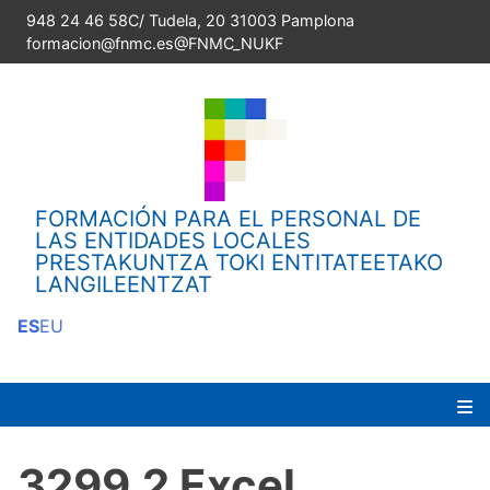
Skip
948 24 46 58
C/ Tudela, 20 31003 Pamplona
to
formacion@fnmc.es
@FNMC_NUKF
content
FORMACIÓN PARA EL PERSONAL DE
LAS ENTIDADES LOCALES
PRESTAKUNTZA TOKI ENTITATEETAKO
LANGILEENTZAT
ES
EU
Pr
3299,2 Excel