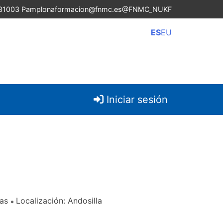
 31003 Pamplona
formacion@fnmc.es
@FNMC_NUKF
ES
EU
Iniciar sesión
ías
Localización: Andosilla