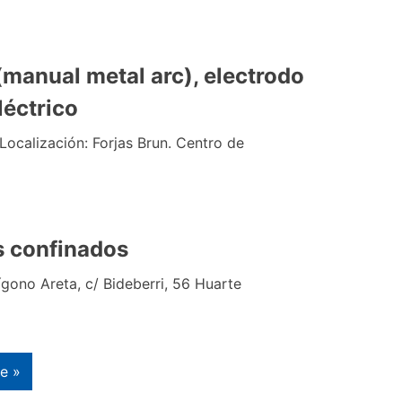
manual metal arc), electrodo
léctrico
Localización: Forjas Brun. Centro de
s confinados
ígono Areta, c/ Bideberri, 56 Huarte
te »