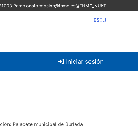
 31003 Pamplona
formacion@fnmc.es
@FNMC_NUKF
ES
EU
Iniciar sesión
ción: Palacete municipal de Burlada